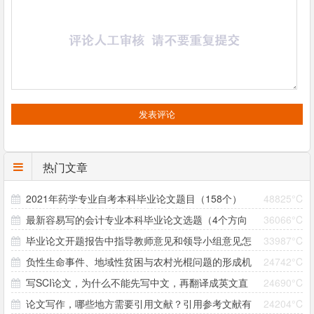
热门文章
2021年药学专业自考本科毕业论文题目（158个）
48825°C
最新容易写的会计专业本科毕业论文选题（4个方向
36066°C
毕业论文开题报告中指导教师意见和领导小组意见怎
33987°C
33个题目）
负性生命事件、地域性贫困与农村光棍问题的形成机
24742°C
么写？
写SCI论文，为什么不能先写中文，再翻译成英文直
24690°C
制研究 ——以大别山村为个案
论文写作，哪些地方需要引用文献？引用参考文献有
24204°C
接投稿？