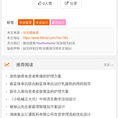
0人赞
分享
标签：
学前教育
毕业设计
教学设计
本文来源：
论文模板屋
本文地址：
https://www.99myf.com/?id=780
关注我们：
微信搜索“
muchumumu
”添加我为好友
版权声明：
如无特别注明,转载请注明本文地址!
推荐阅读
更多>>
•
急性肠胃炎患者疼痛的护理方案
•
曲妥珠单抗联合帕妥珠单抗治疗乳腺癌的用药指导
•
新生儿黄疸患者皮肤黄染的护理方案
•
《小机械立大功》中班语言教学活动设计
•
褚禄山先生家庭理财规划方案设计
•
湖南集众汇通医药有限公司存货管理流程优化设计