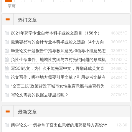
尾页
热门文章
2021年药学专业自考本科毕业论文题目（158个）
48825°C
最新容易写的会计专业本科毕业论文选题（4个方向
36066°C
毕业论文开题报告中指导教师意见和领导小组意见怎
33987°C
33个题目）
负性生命事件、地域性贫困与农村光棍问题的形成机
24742°C
么写？
写SCI论文，为什么不能先写中文，再翻译成英文直
24690°C
制研究 ——以大别山村为个案
论文写作，哪些地方需要引用文献？引用参考文献有
24204°C
接投稿？
“全面二孩”政策背景下城市女性生育意愿与生育行为
23589°C
哪些注意事项？
写论文需要的数据去哪里找呢？
22790°C
差异研究
最新文章
药学论文-一例异常子宫出血患者的用药指导方案设计
12-30