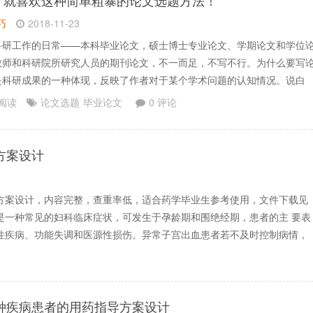
】
就喜欢这种简单粗暴的论文选题方法！
巧
2018-11-23
科研工作的日常——本科毕业论文，硕士博士专业论文、学期论文和学位
教师和科研院所研究人员的期刊论文，不一而足，不写不行。为什么要写
是科研成果的一种体现，反映了作者对于某个学术问题的认知情况。说白
文是为了表达自己的学术观点。所以除了应对期末考试和毕业外，其实还
 阅读
论文选题
毕业论文
0 评论
写论文、一怒冲冠写论文……写论文，就是要“写”论文吗？论.......
方案设计
方案设计，内容完整，查重率低，适合药学毕业生参考使用，文件下载见
是一种常见的妇科临床症状，可发生于孕龄期和围绝经期，患者的主 要表
性疾病、功能失调和医源性损伤。异常子宫出血患者若不及时控制病情，
种疾病患者的用药指导方案设计