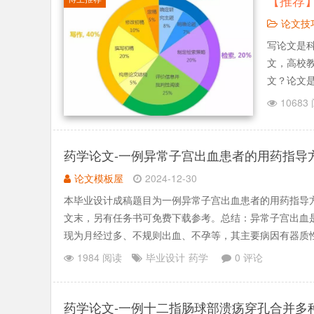
【推荐
论文技
写论文是
文，高校
文？论文
了，写论
10683
以一言不和
药学论文-一例异常子宫出血患者的用药指导
论文模板屋
2024-12-30
本毕业设计成稿题目为一例异常子宫出血患者的用药指导
文末，另有任务书可免费下载参考。总结：异常子宫出血
现为月经过多、不规则出血、不孕等，其主要病因有器质
长时间的子宫出血.......
1984 阅读
毕业设计
药学
0 评论
药学论文-一例十二指肠球部溃疡穿孔合并多