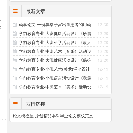
最新文章
论
药学论文-一例异常子宫出血患者的用药
12-30
论
学前教育专业-大班健康活动设计《珍惜
12-20
指导方案设计
可
学前教育专业-大班科学活动设计《放大
12-20
粮食》
学前教育专业-中班艺术（音乐）活动设
12-20
镜的秘密》
学前教育专业-大班健康活动设计《保护
12-20
计《三只小熊》
学前教育专业-小班艺术(美术)活动设计
12-19
眼睛》
学前教育专业-小班语言活动设计《我最
12-19
《撕面条》
学前教育专业-中班艺术（美术）活动设
12-19
爱吃的食物》
计《恐龙的小秘密》
友情链接
论文模板屋-原创精品本科毕业论文模板范文