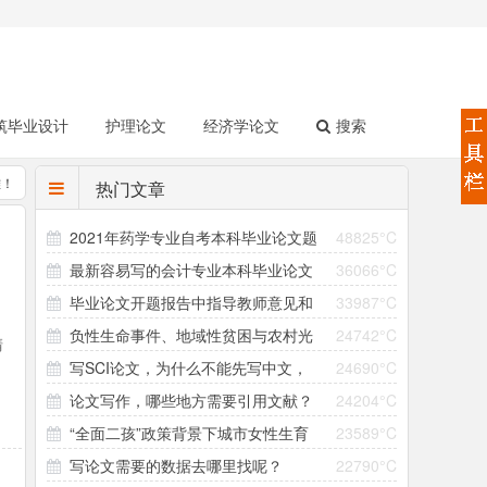
筑毕业设计
护理论文
经济学论文
搜索
难！
热门文章
2021年药学专业自考本科毕业论文题
48825°C
最新容易写的会计专业本科毕业论文
36066°C
目（158个）
毕业论文开题报告中指导教师意见和
33987°C
选题（4个方向33个题目）
负性生命事件、地域性贫困与农村光
24742°C
领导小组意见怎么写？
清
写SCI论文，为什么不能先写中文，
24690°C
棍问题的形成机制研究 ——以大别山村为个案
有
论文写作，哪些地方需要引用文献？
24204°C
再翻译成英文直接投稿？
“全面二孩”政策背景下城市女性生育
23589°C
引用参考文献有哪些注意事项？
写论文需要的数据去哪里找呢？
22790°C
意愿与生育行为差异研究