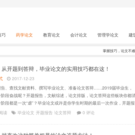
技巧
药学论文
教育论文
会计论文
管理学论文
建
掌握技巧，论文不
】
从开题到答辩，毕业论文的实用技巧都在这！
式
2017-12-23
告、查找文献资料、撰写毕业论文、准备论文答辩……2019届毕业生，
个阶段奋战呢？开题报告，文献综述，论文排版，论文答辩这些板块你都
个阶段都是一次“虐”？毕业论文或许是你学生时期的最后一次作业，开题报
？要解决什么问题，文献去哪里找？论文格式应该怎么编排？答辩时候又
 阅读
毕业论文
开题报告
论文答辩
0 评论
？实用大攻略送给你：开题报告撰写、中英文数据库、论.......