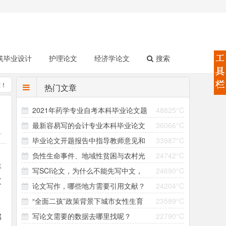
筑毕业设计
护理论文
经济学论文
搜索
难！
热门文章
2021年药学专业自考本科毕业论文题
48825°C
最新容易写的会计专业本科毕业论文
36066°C
目（158个）
-
A
毕业论文开题报告中指导教师意见和
33987°C
选题（4个方向33个题目）
负性生命事件、地域性贫困与农村光
24742°C
领导小组意见怎么写？
年
写SCI论文，为什么不能先写中文，
24690°C
棍问题的形成机制研究 ——以大别山村为个案
过
论文写作，哪些地方需要引用文献？
24204°C
再翻译成英文直接投稿？
“全面二孩”政策背景下城市女性生育
23589°C
引用参考文献有哪些注意事项？
部
写论文需要的数据去哪里找呢？
22790°C
意愿与生育行为差异研究